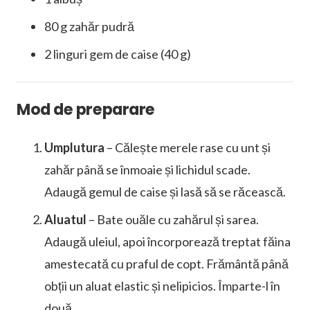
80 g zahăr pudră
2 linguri gem de caise (40 g)
Mod de preparare
Umplutura
– Călește merele rase cu unt și
zahăr până se înmoaie și lichidul scade.
Adaugă gemul de caise și lasă să se răcească.
Aluatul
– Bate ouăle cu zahărul și sarea.
Adaugă uleiul, apoi încorporează treptat făina
amestecată cu praful de copt. Frământă până
obții un aluat elastic și nelipicios. Împarte-l în
două.