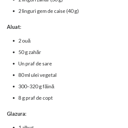
2 linguri gem de caise (40 g)
Aluat:
2 ouă
50 g zahăr
Un praf de sare
80 ml ulei vegetal
300–320 g făină
8 g praf de copt
Glazura:
1 albuș