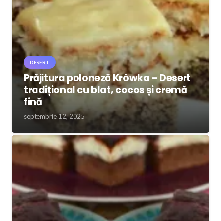
DESERT
Prăjitura poloneză Krówka – Desert
tradițional cu blat, cocos și cremă
fină
septembrie 12, 2025