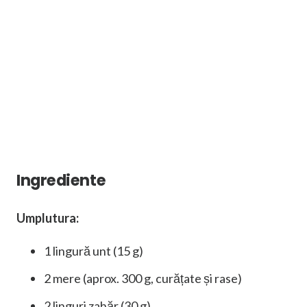
Ingrediente
Umplutura:
1 lingură unt (15 g)
2 mere (aprox. 300 g, curățate și rase)
2 linguri zahăr (30 g)