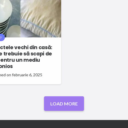
?
ctele vechi din casă:
e trebuie să scapi de
pentru un mediu
onios
hed on
februarie 6, 2025
LOAD MORE