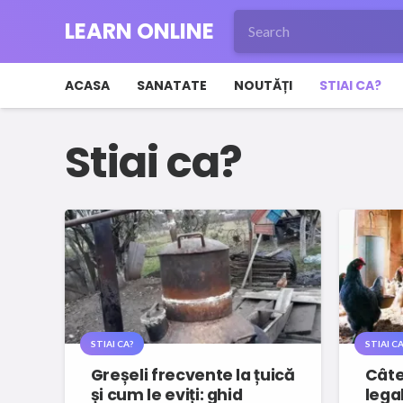
LEARN ONLINE
ACASA
SANATATE
NOUTĂȚI
STIAI CA?
Stiai ca?
STIAI CA?
STIAI CA
Greșeli frecvente la țuică
Câte
și cum le eviți: ghid
lega