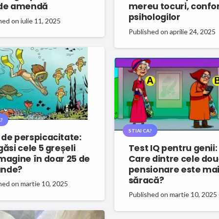
 de amendă
mereu tocuri, conf
psihologilor
hed on
iulie 11, 2025
Published on
aprilie 24, 2025
?
STIAI CA?
 de perspicacitate:
găsi cele 5 greșeli
Test IQ pentru genii:
imagine în doar 25 de
Care dintre cele do
unde?
pensionare este ma
săracă?
hed on
martie 10, 2025
Published on
martie 10, 2025