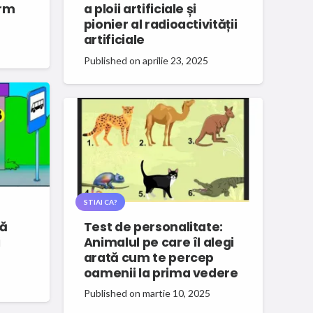
orm
a ploii artificiale și
pionier al radioactivității
artificiale
Published on
aprilie 23, 2025
STIAI CA?
uă
Test de personalitate:
i
Animalul pe care îl alegi
arată cum te percep
oamenii la prima vedere
Published on
martie 10, 2025