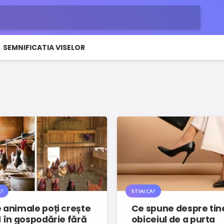
SEMNIFICATIA VISELOR
?
STIAI CA?
 animale poți crește
Ce spune despre tin
l în gospodărie fără
obiceiul de a purta