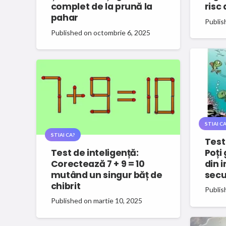
complet de la prună la
risc
pahar
Publis
Published on
octombrie 6, 2025
STIAI CA
STIAI CA?
Test
Test de inteligență:
Poți 
Corectează 7 + 9 = 10
din 
mutând un singur băț de
sec
chibrit
Publis
Published on
martie 10, 2025