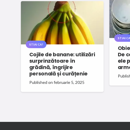
STIAI CA
STIAI CA?
Obie
Cojile de banane: utilizări
De c
surprinzătoare în
ele 
grădină, îngrijire
arm
personală și curățenie
Publis
Published on
februarie 5, 2025