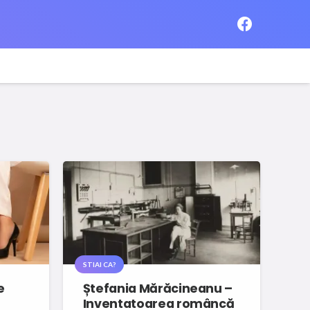
STIAI CA?
e
Ștefania Mărăcineanu –
Inventatoarea româncă