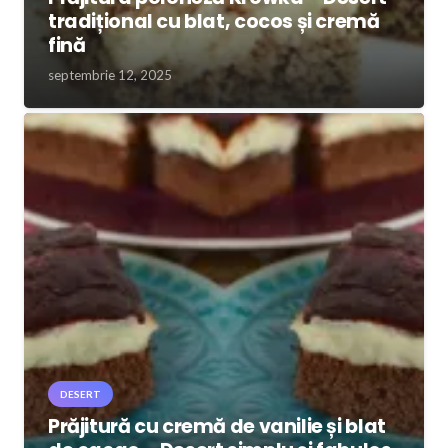
tradițional cu blat, cocos și cremă
fină
septembrie 12, 2025
DESERT
Prăjitură cu cremă de vanilie și blat