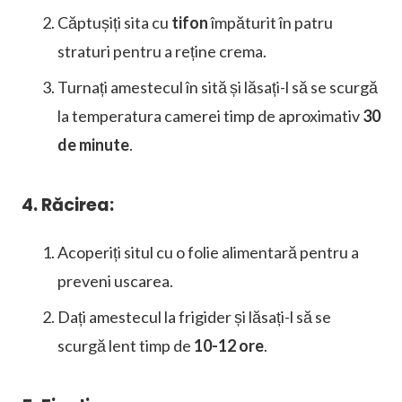
Căptușiți sita cu
tifon
împăturit în patru
straturi pentru a reține crema.
Turnați amestecul în sită și lăsați-l să se scurgă
la temperatura camerei timp de aproximativ
30
de minute
.
4. Răcirea:
Acoperiți situl cu o folie alimentară pentru a
preveni uscarea.
Dați amestecul la frigider și lăsați-l să se
scurgă lent timp de
10-12 ore
.