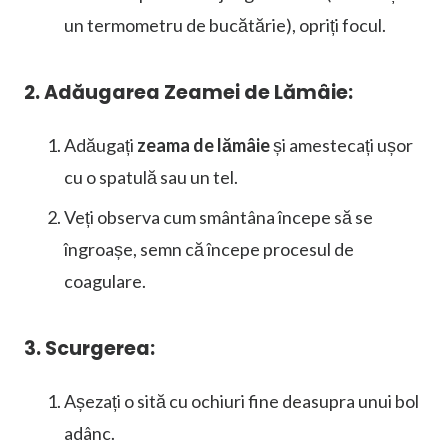
un termometru de bucătărie), opriți focul.
2. Adăugarea Zeamei de Lămâie:
Adăugați
zeama de lămâie
și amestecați ușor
cu o spatulă sau un tel.
Veți observa cum smântâna începe să se
îngroașe, semn că începe procesul de
coagulare.
3. Scurgerea:
Așezați o sită cu ochiuri fine deasupra unui bol
adânc.