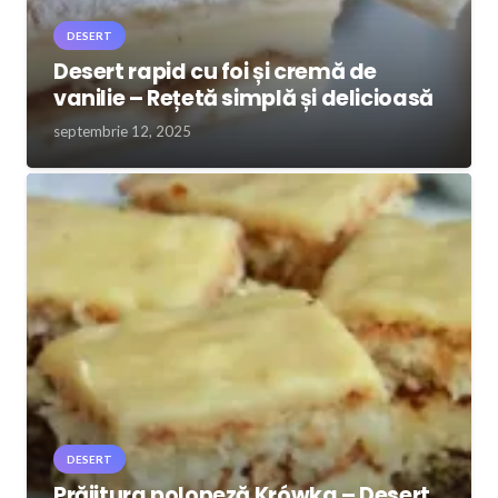
DESERT
Desert rapid cu foi și cremă de
vanilie – Rețetă simplă și delicioasă
septembrie 12, 2025
DESERT
Prăjitura poloneză Krówka – Desert