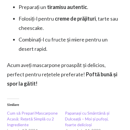
Preparați un
tiramisu autentic
.
Folosiți-l pentru
creme de prăjituri
, tarte sau
cheescake.
Combinați-l cu fructe și miere pentru un
desert rapid.
Acum aveți mascarpone proaspăt și delicios,
perfect pentru rețetele preferate!
Poftă bună și
spor la gătit!
Similare
Cum să Prepari Mascarpone
Papanași cu Smântână și
Acasă: Rețetă Simplă cu 2
Dulceață – Moi și pufoși,
Ingrediente
foarte delicioși