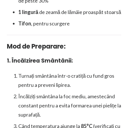
de peste 30%
1 lingură
de zeamă de lămâie proaspăt stoarsă
Tifon
, pentru scurgere
Mod de Preparare:
1. Încălzirea Smântânii:
Turnați smântâna într-o cratiță cu fund gros
pentru a preveni lipirea.
Încălziți smântâna la foc mediu, amestecând
constant pentru a evita formarea unei pielițe la
suprafață.
Când temperatura ajunge la
85°C
(verificați cu