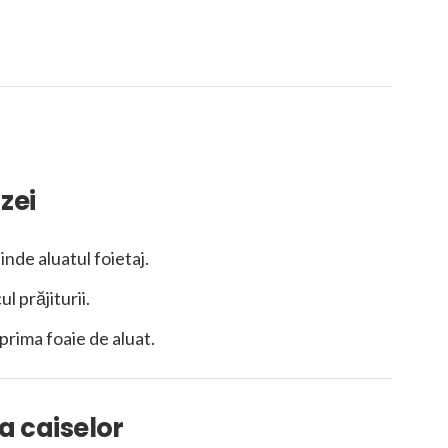
azei
inde aluatul foietaj.
l prăjiturii.
prima foaie de aluat.
 a caiselor