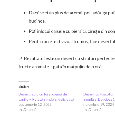
Dacă vrei un plus de aromă, poți adăuga puți
budinca.
Poți înlocui caisele cu piersici, cireșe din 
Pentru un efect vizual frumos, taie desertul 
📌 Rezultatul este un desert cu straturi perfecte 
fructe aromate – gata în mai puțin de o oră.
Similare
Desert rapid cu foi și cremă de
Desert cu Pișcoturi
vanilie – Rețetă simplă și delicioasă
Simplă și Delicioasă
septembrie 12, 2025
noiembrie 19, 2024
În „Desert”
În „Desert”