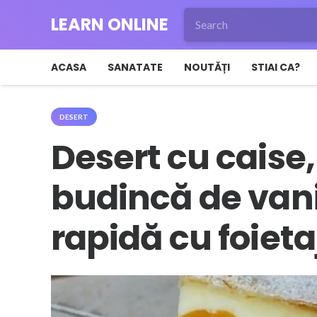
LEARN ONLINE
ACASA
SANATATE
NOUTĂȚI
STIAI CA?
DESERT
Desert cu caise, 
budincă de vanil
rapidă cu foieta