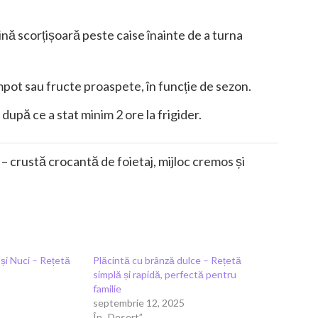
nă scorțișoară peste caise înainte de a turna
compot sau fructe proaspete, în funcție de sezon.
după ce a stat minim 2 ore la frigider.
– crustă crocantă de foietaj, mijloc cremos și
 și Nuci – Rețetă
Plăcintă cu brânză dulce – Rețetă
simplă și rapidă, perfectă pentru
familie
septembrie 12, 2025
În „Desert”