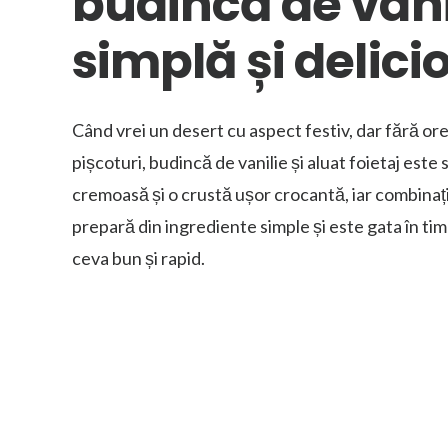
budincă de vani
simplă și delici
Când vrei un desert cu aspect festiv, dar fără or
pișcoturi, budincă de vanilie și aluat foietaj este 
cremoasă și o crustă ușor crocantă, iar combinați
prepară din ingrediente simple și este gata în tim
ceva bun și rapid.