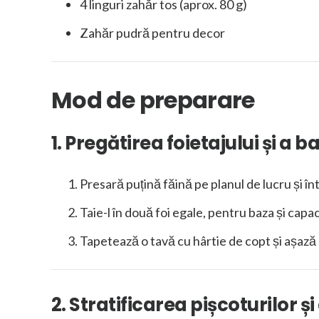
4 linguri zahăr tos (aprox. 80 g)
Zahăr pudră pentru decor
Mod de preparare
1. Pregătirea foietajului și a b
Presară puțină făină pe planul de lucru și înt
Taie-l în două foi egale, pentru baza și capacu
Tapetează o tavă cu hârtie de copt și așază 
2. Stratificarea pișcoturilor și