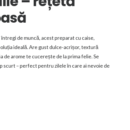
lie – rețetă
oasă
e întregi de muncă, acest preparat cu caise,
soluția ideală. Are gust dulce-acrișor, textură
a de arome te cucerește de la prima felie. Se
p scurt – perfect pentru zilele în care ai nevoie de