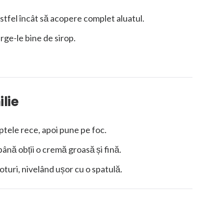
stfel încât să acopere complet aluatul.
rge-le bine de sirop.
lie
ptele rece, apoi pune pe foc.
ână obții o cremă groasă și fină.
oturi, nivelând ușor cu o spatulă.