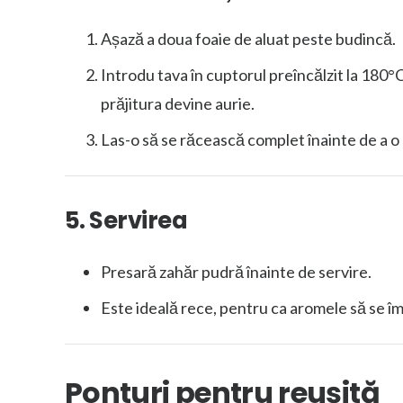
Așază a doua foaie de aluat peste budincă.
Introdu tava în cuptorul preîncălzit la 180
prăjitura devine aurie.
Las-o să se răcească complet înainte de a o 
5. Servirea
Presară zahăr pudră înainte de servire.
Este ideală rece, pentru ca aromele să se î
Ponturi pentru reușită