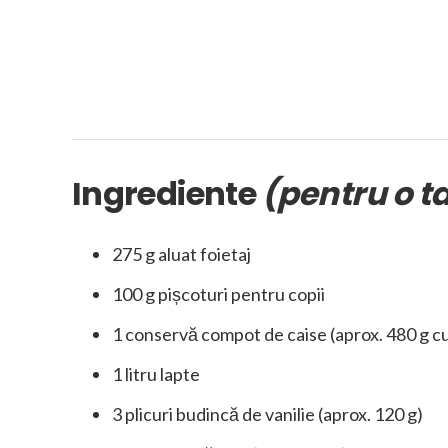
Ingrediente
(pentru o t
275 g aluat foietaj
100 g pișcoturi pentru copii
1 conservă compot de caise (aprox. 480 g cu
1 litru lapte
3 plicuri budincă de vanilie (aprox. 120 g)