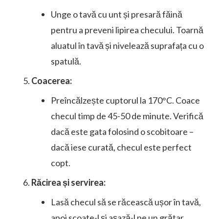
Unge o tavă cu unt și presară făină
pentru a preveni lipirea checului. Toarnă
aluatul în tavă și nivelează suprafața cu o
spatulă.
Coacerea:
Preîncălzește cuptorul la 170°C. Coace
checul timp de 45-50 de minute. Verifică
dacă este gata folosind o scobitoare –
dacă iese curată, checul este perfect
copt.
Răcirea și servirea:
Lasă checul să se răcească ușor în tavă,
apoi scoate-l și așază-l pe un grătar.