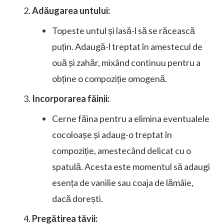
Adăugarea untului:
Topeste untul și lasă-l să se răcească
puțin. Adaugă-l treptat în amestecul de
ouă și zahăr, mixând continuu pentru a
obține o compoziție omogenă.
Incorporarea făinii:
Cerne făina pentru a elimina eventualele
cocoloașe și adaug-o treptat în
compoziție, amestecând delicat cu o
spatulă. Acesta este momentul să adaugi
esența de vanilie sau coaja de lămâie,
dacă dorești.
Pregătirea tăvii: