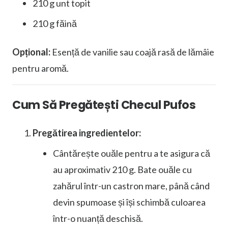
210 g unt topit
210 g făină
Opțional:
Esență de vanilie sau coajă rasă de lămâie
pentru aromă.
Cum Să Pregătești Checul Pufos
Pregătirea ingredientelor:
Cântărește ouăle pentru a te asigura că
au aproximativ 210 g. Bate ouăle cu
zahărul într-un castron mare, până când
devin spumoase și își schimbă culoarea
într-o nuanță deschisă.