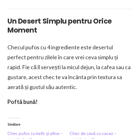
Un Desert Simplu pentru Orice
Moment
Checul pufos cu 4 ingrediente este desertul
perfect pentru zilele în care vrei ceva simplu și
rapid. Fie că îl servești la micul dejun, la cafea sau ca
gustare, acest chec te va încânta prin textura sa
aerată și gustul său autentic.
Poftă bună!
Similare
Chec pufos cu kefir și afine –
Chec de casă cu cacao –