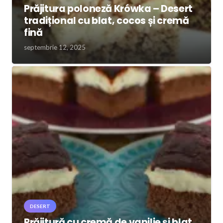
Prăjitura poloneză Krówka – Desert
tradițional cu blat, cocos și cremă
fină
septembrie 12, 2025
DESERT
Prăjitură cu cremă de vanilie și blat