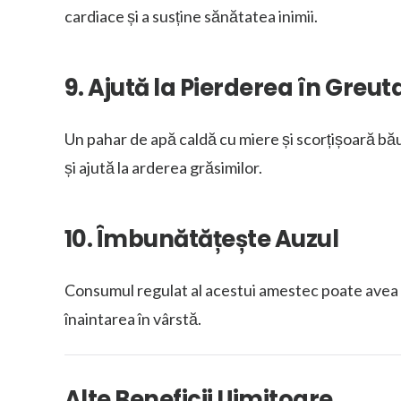
cardiace și a susține sănătatea inimii.
9. Ajută la Pierderea în Greut
Un pahar de apă caldă cu miere și scorțișoară bă
și ajută la arderea grăsimilor.
10. Îmbunătățește Auzul
Consumul regulat al acestui amestec poate avea 
înaintarea în vârstă.
Alte Beneficii Uimitoare