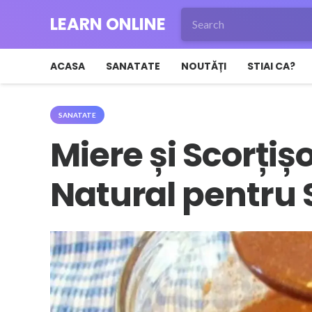
LEARN ONLINE
ACASA
SANATATE
NOUTĂȚI
STIAI CA?
SANATATE
Miere și Scorți
Natural pentru