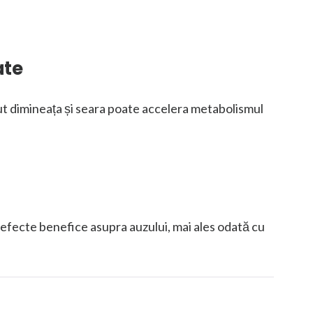
ate
ut dimineața și seara poate accelera metabolismul
efecte benefice asupra auzului, mai ales odată cu