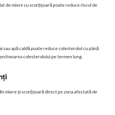
lat de miere cu scorțișoară poate reduce riscul de
eai sau apă caldă poate reduce colesterolul cu până
 gestionarea colesterolului pe termen lung.
nți
in miere și scorțișoară direct pe zona afectată de