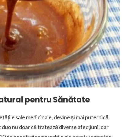
 Natural pentru Sănătate
tățile sale medicinale, devine și mai puternică
 duo nu doar că tratează diverse afecțiuni, dar
u 20 de beneficii remarcabile ale acestui amestec.