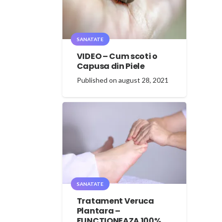
SANATATE
VIDEO – Cum scoti o
Capusa din Piele
Published on
august 28, 2021
SANATATE
Tratament Veruca
Plantara –
FUNCTIONEAZA 100%