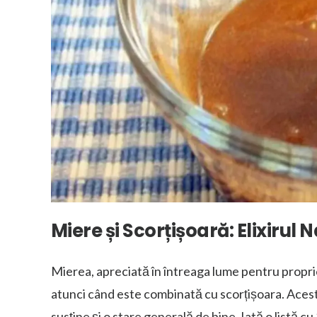
Miere și Scorțișoară: Elixirul
Mierea, apreciată în întreaga lume pentru proprie
atunci când este combinată cu scorțișoara. Acest
susține și o stare generală de bine. Iată o listă c