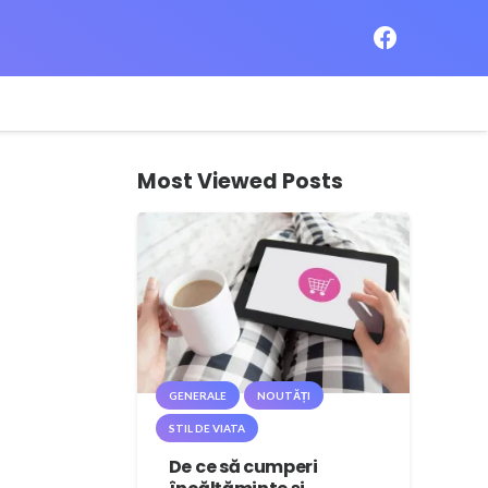
Most Viewed Posts
GENERALE
NOUTĂȚI
STIL DE VIATA
De ce să cumperi