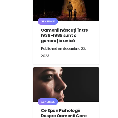
GENERALE
Oamenii născuți între
1939-1985 sunt o
generație unică
Published on
decembrie 22,
2023
GENERALE
Ce Spun Psihologii
Despre Oamenii Care