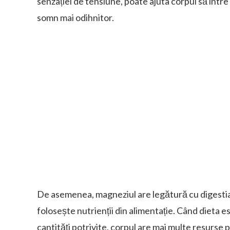
senzației de tensiune, poate ajuta corpul să intre 
somn mai odihnitor.
De asemenea, magneziul are legătură cu digestia
folosește nutrienții din alimentație. Când dieta e
cantități potrivite, corpul are mai multe resurse 