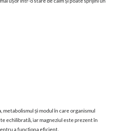
mai ușor într-o stare de calm și poate sprijini un
, metabolismul și modul în care organismul
ste echilibrată, iar magneziul este prezent în
pentru a funcționa eficient.