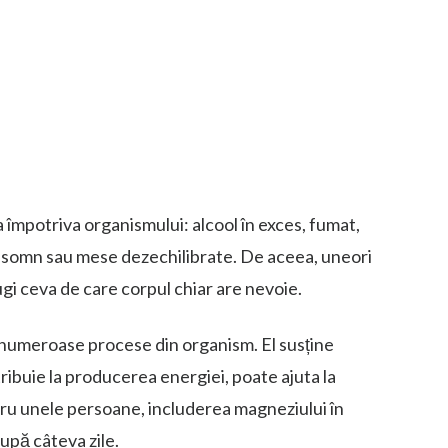
 împotriva organismului: alcool în exces, fumat,
e somn sau mese dezechilibrate. De aceea, uneori
ugi ceva de care corpul chiar are nevoie.
 numeroase procese din organism. El susține
ribuie la producerea energiei, poate ajuta la
tru unele persoane, includerea magneziului în
upă câteva zile.