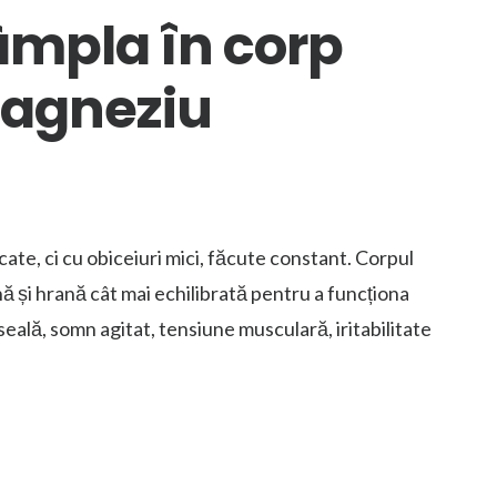
âmpla în corp
magneziu
te, ci cu obiceiuri mici, făcute constant. Corpul
nă și hrană cât mai echilibrată pentru a funcționa
eală, somn agitat, tensiune musculară, iritabilitate