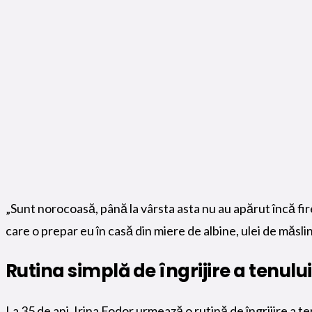
„Sunt norocoasă, până la vârsta asta nu au apărut încă fire
care o prepar eu în casă din miere de albine, ulei de măslin
Rutina simplă de îngrijire a tenului
La 35 de ani, Irina Fodor urmează o rutină de îngrijire a te