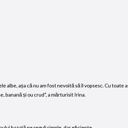
le albe, așa că nu am fost nevoită să îl vopsesc. Cu toate a
e, banană și ou crud”, a mărturisit Irina.
nului bazată pe reguli simple, dar eficiente.