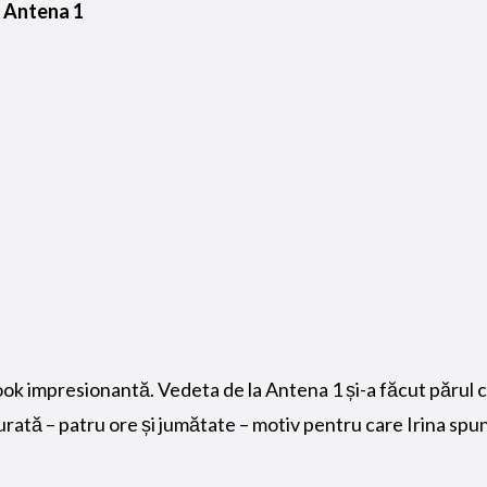
 Antena 1
ok impresionantă. Vedeta de la Antena 1 și-a făcut părul cre
urată – patru ore și jumătate – motiv pentru care Irina sp