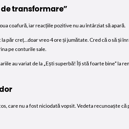
e de transformare”
oua coafură, iar reacțiile pozitive nu au întârziat să apară.
la păr creț…doar vreo 4 ore și jumătate. Cred că o să și în
rina pe conturile sale.
riile au variat de la „Ești superbă! Îți stă foarte bine” la 
odor
os, care nu a fost niciodată vopsit. Vedeta recunoaște că pâ