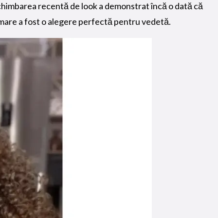
i. Schimbarea recentă de look a demonstrat încă o dată că
ormare a fost o alegere perfectă pentru vedetă.