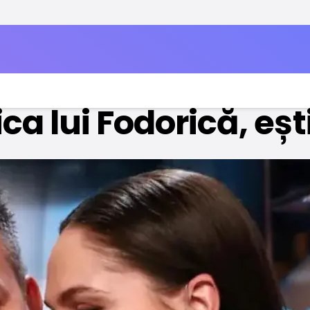
sionează cu un nou
ca lui Fodorică, eșt