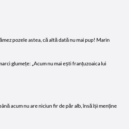
rămez pozele astea, că altă dată nu mai pup! Marin
remarci glumețe: „Acum nu mai ești franțuzoaica lui
nă acum nu are niciun fir de păr alb, însă își menține