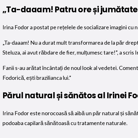
„Ta-daaam! Patru ore și jumătat
Irina Fodor a postat pe rețelele de socializare imagini cu n
„Ta-daaam! Nu a durat mult transformarea de la păr drept 
Steluza, ai avut răbdare de fier, mulțumesc tare!”, a scris I
Fanii s-au arătat încântați de noul look al vedetei. Comenta
Fodorică, ești brazilianca lui.”
Părul natural și sănătos al Irinei F
Irina Fodor este norocoasă să aibă un păr natural și sănăt
podoaba capilară sănătoasă cu tratamente naturale.