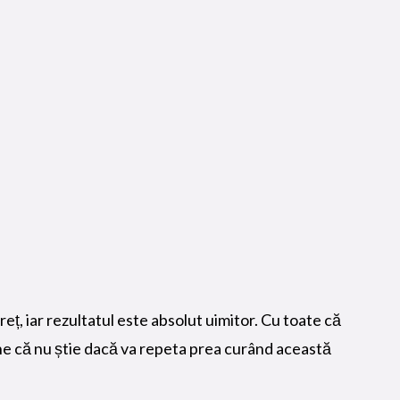
ț, iar rezultatul este absolut uimitor. Cu toate că
une că nu știe dacă va repeta prea curând această