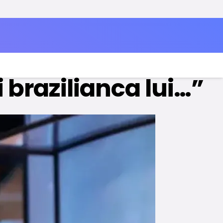
 look: „Acum nu
i brazilianca lui…”