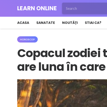
LEARN ONLINE
ACASA
SANATATE
NOUTĂȚI
STIAI CA?
HOROSCOP
Copacul zodiei t
are luna în care