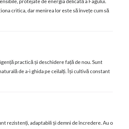
nsibile, protejate de energia delicată a Fagului.
stiona critica, dar menirea lor este să învețe cum să
teligență practică și deschidere față de nou. Sunt
turală de a-i ghida pe ceilalți. Își cultivă constant
nt rezistenți, adaptabili și demni de încredere. Au o