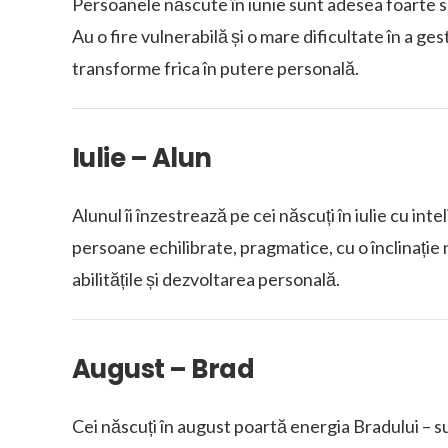
Persoanele născute în iunie sunt adesea foarte se
Au o fire vulnerabilă și o mare dificultate în a ge
transforme frica în putere personală.
Iulie – Alun
Alunul îi înzestrează pe cei născuți în iulie cu in
persoane echilibrate, pragmatice, cu o înclinație na
abilitățile și dezvoltarea personală.
August – Brad
Cei născuți în august poartă energia Bradului – su