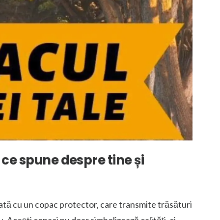
 ce spune despre tine și
ociată cu un copac protector, care transmite trăsături
. Acești copaci nu doar simbolizează calități, ci