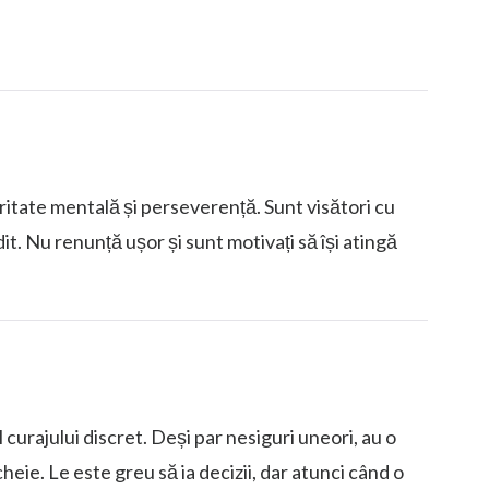
aritate mentală și perseverență. Sunt visători cu
t. Nu renunță ușor și sunt motivați să își atingă
l curajului discret. Deși par nesiguri uneori, au o
heie. Le este greu să ia decizii, dar atunci când o