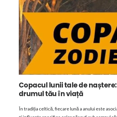
Copacul lunii tale de naștere:
drumul tău în viață
În tradiția celtică, fiecare lună a anului este as
și influențe specifice celor născuți sub semnul său