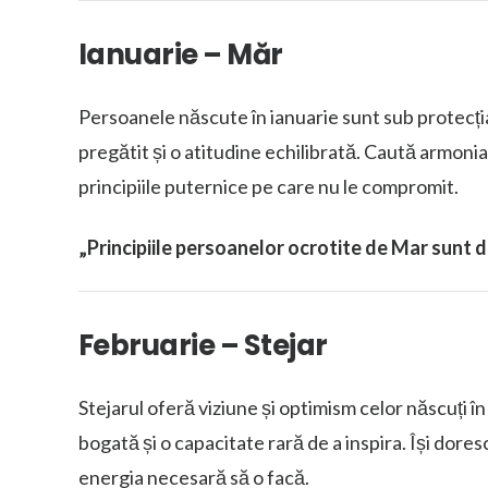
Ianuarie – Măr
Persoanele născute în ianuarie sunt sub protecț
pregătit și o atitudine echilibrată. Caută armoni
principiile puternice pe care nu le compromit.
„Principiile persoanelor ocrotite de Mar sunt de
Februarie – Stejar
Stejarul oferă viziune și optimism celor născuți î
bogată și o capacitate rară de a inspira. Își dore
energia necesară să o facă.